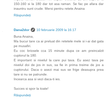
150-160 si la 180 dar tot asa raman. Se fac pe afara dar
inauntru sunt crude. Mersi pentru retete.Anaina
Răspundeți
Dana2dor
10 februarie 2009 la 16:17
Buna Anaina,
Ma bucur tare ca ai preluat din retetele mele si i-ai dat gata
pe musafiri.
Eu coc briosele cca 15 minute dupa ce am preincalzit
cuptorul la 180.
E important si nivelul la care pui tava. Eu asez tava pe
nivelul doi de jos in sus, sa fie in prima treime de jos a
cuptorului. Daca o asezi mai sus se frige deasupra prea
tare si nu se patrunde.
Incearca asa si vezi daca-ti ies.
Succes si spor la toate!
Răspundeți