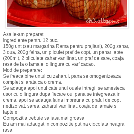
Asa le-am preparat:
Ingrediente pentru 12 buc.:
150g unt (sau margarina Rama pentru prajituri), 200g zahar,
3 oua, 200g faina, un pliculet praf de copt, un pahar lapte
(200ml), 2 pliculete zahar vanilinat, un praf de sare, coaja
rasa de la o lamaie, o lingura cu varf cacao.
Mod de preparare:
Se freaca bine untul cu zaharul, pana se omogenizeaza
complet si arata ca o crema.
Se adauga apoi unul cate unul ouale intregi, se amesteca
usor cu o lingura dupa fiecare ou, pana se integreaza in
crema, apoi se adauga faina impreuna cu praful de copt
nedizolvat, sarea, zaharul vanilinat, coaja de lamaie si
laptele.
Compozitia trebuie sa iasa mai groasa.
Eu am mai adaugat in compozitie putina ciocolata neagra
rasa.