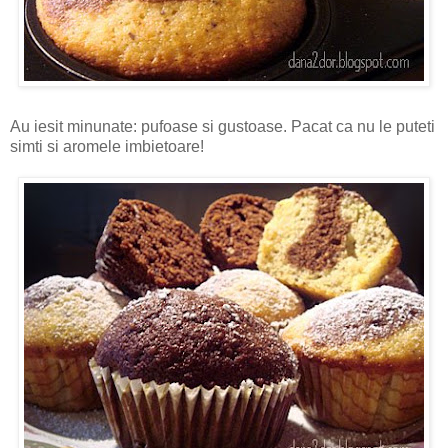
Au iesit minunate: pufoase si gustoase. Pacat ca nu le puteti
simti si aromele imbietoare!