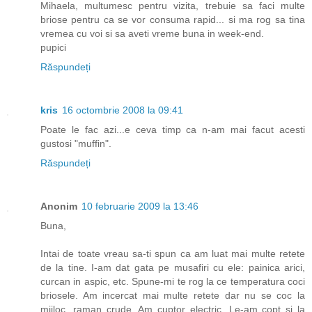
Mihaela, multumesc pentru vizita, trebuie sa faci multe
briose pentru ca se vor consuma rapid... si ma rog sa tina
vremea cu voi si sa aveti vreme buna in week-end.
pupici
Răspundeți
kris
16 octombrie 2008 la 09:41
Poate le fac azi...e ceva timp ca n-am mai facut acesti
gustosi "muffin".
Răspundeți
Anonim
10 februarie 2009 la 13:46
Buna,
Intai de toate vreau sa-ti spun ca am luat mai multe retete
de la tine. I-am dat gata pe musafiri cu ele: painica arici,
curcan in aspic, etc. Spune-mi te rog la ce temperatura coci
briosele. Am incercat mai multe retete dar nu se coc la
mijloc, raman crude. Am cuptor electric. Le-am copt si la