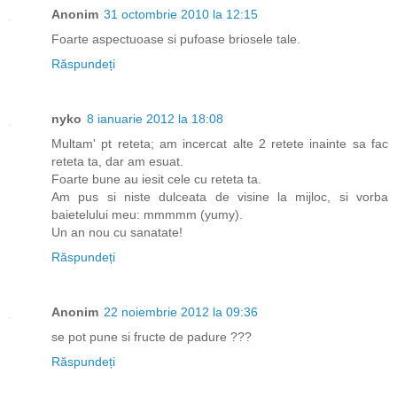
Anonim
31 octombrie 2010 la 12:15
Foarte aspectuoase si pufoase briosele tale.
Răspundeți
nyko
8 ianuarie 2012 la 18:08
Multam' pt reteta; am incercat alte 2 retete inainte sa fac
reteta ta, dar am esuat.
Foarte bune au iesit cele cu reteta ta.
Am pus si niste dulceata de visine la mijloc, si vorba
baietelului meu: mmmmm (yumy).
Un an nou cu sanatate!
Răspundeți
Anonim
22 noiembrie 2012 la 09:36
se pot pune si fructe de padure ???
Răspundeți